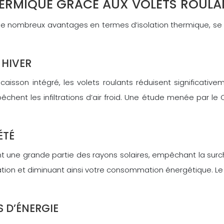
THERMIQUE GRÂCE AUX VOLETS ROULA
fre de nombreux avantages en termes d’isolation thermique, s
 HIVER
isson intégré, les volets roulants réduisent significativem
hent les infiltrations d’air froid. Une étude menée par l
ÉTÉ
ssent une grande partie des rayons solaires, empêchant la sur
ation et diminuant ainsi votre consommation énergétique. Le 
S D’ÉNERGIE