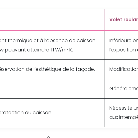
Volet roula
ont thermique et à l’absence de caisson
Inférieure 
w pouvant atteindre 1.1 W/m².K.
l’expositio
réservation de l’esthétique de la façade.
Modification
Généraleme
Nécessite un
protection du caisson.
aux intempé