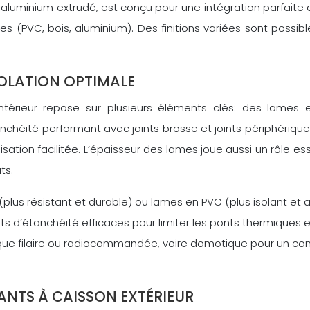
aluminium extrudé, est conçu pour une intégration parfaite 
es (PVC, bois, aluminium). Des finitions variées sont possib
OLATION OPTIMALE
on intérieur repose sur plusieurs éléments clés: des lam
héité performant avec joints brosse et joints périphériques p
lisation facilitée. L’épaisseur des lames joue aussi un rôle e
ts.
plus résistant et durable) ou lames en PVC (plus isolant et
nts d’étanchéité efficaces pour limiter les ponts thermiques et
ique filaire ou radiocommandée, voire domotique pour un con
NTS À CAISSON EXTÉRIEUR