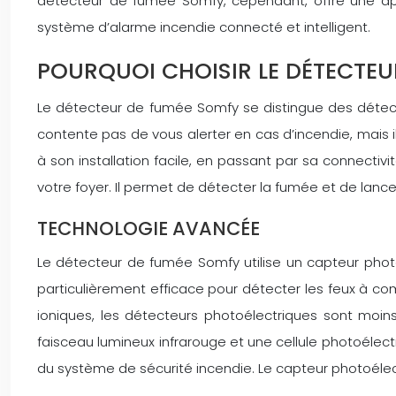
détecteur de fumée Somfy, cependant, offre une appr
système d’alarme incendie connecté et intelligent.
POURQUOI CHOISIR LE DÉTECTEU
Le détecteur de fumée Somfy se distingue des détecte
contente pas de vous alerter en cas d’incendie, mais i
à son installation facile, en passant par sa connecti
votre foyer. Il permet de détecter la fumée et de lance
TECHNOLOGIE AVANCÉE
Le détecteur de fumée Somfy utilise un capteur pho
particulièrement efficace pour détecter les feux à c
ioniques, les détecteurs photoélectriques sont moin
faisceau lumineux infrarouge et une cellule photoélectr
du système de sécurité incendie. Le capteur photoélec