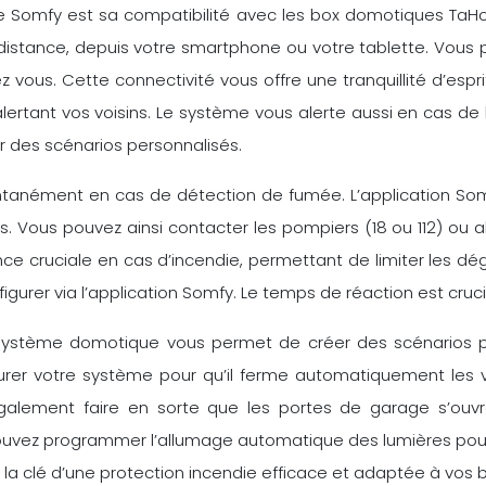
e Somfy est sa compatibilité avec les box domotiques Ta
 distance, depuis votre smartphone ou votre tablette. Vous 
vous. Cette connectivité vous offre une tranquillité d’esp
ertant vos voisins. Le système vous alerte aussi en cas de 
 des scénarios personnalisés.
antanément en cas de détection de fumée. L’application Som
ous pouvez ainsi contacter les pompiers (18 ou 112) ou ale
nce cruciale en cas d’incendie, permettant de limiter les dé
igurer via l’application Somfy. Le temps de réaction est cruci
 système domotique vous permet de créer des scénarios pe
rer votre système pour qu’il ferme automatiquement les 
également faire en sorte que les portes de garage s’ouvr
ez programmer l’allumage automatique des lumières pour écla
 la clé d’une protection incendie efficace et adaptée à vos 