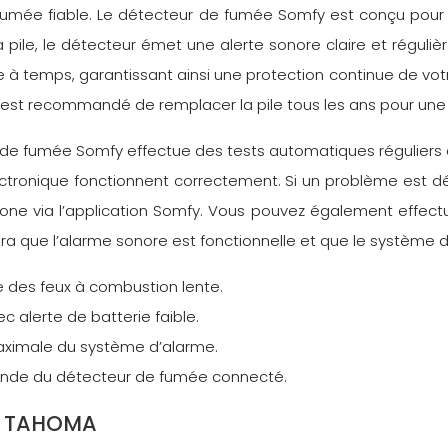
 fumée fiable. Le détecteur de fumée Somfy est conçu pour
la pile, le détecteur émet une alerte sonore claire et régul
à temps, garantissant ainsi une protection continue de votr
. Il est recommandé de remplacer la pile tous les ans pour un
r de fumée Somfy effectue des tests automatiques régulier
t électronique fonctionnent correctement. Si un problème est
phone via l’application Somfy. Vous pouvez également effe
era que l’alarme sonore est fonctionnelle et que le système 
e des feux à combustion lente.
 alerte de batterie faible.
aximale du système d’alarme.
mande du détecteur de fumée connecté.
Y TAHOMA