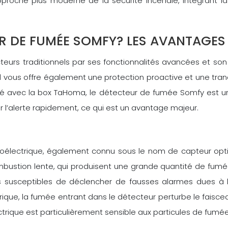
oche plus moderne de la sécurité incendie, intégrant la 
R DE FUMÉE SOMFY? LES AVANTAGES
urs traditionnels par ses fonctionnalités avancées et son
l vous offre également une protection proactive et une tranq
vité avec la box TaHoma, le détecteur de fumée Somfy est un
r l’alerte rapidement, ce qui est un avantage majeur.
toélectrique, également connu sous le nom de capteur opti
ombustion lente, qui produisent une grande quantité de fu
s susceptibles de déclencher de fausses alarmes dues à l
ique, la fumée entrant dans le détecteur perturbe le faiscea
trique est particulièrement sensible aux particules de fumée