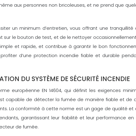
us, même aux personnes non bricoleuses, et ne prend que qu
er un minimum d’entretien, vous offrant une tranquillité d
t sur le bouton de test, et de le nettoyer occasionnellement
simple et rapide, et contribue à garantir le bon fonctionn
profiter d’une protection incendie fiable et durable pen
TION DU SYSTÈME DE SÉCURITÉ INCENDIE
rme européenne EN 14604, qui définit les exigences mini
st capable de détecter la fumée de manière fiable et de 
nts. La conformité à cette norme est un gage de qualité et d
nts, garantissant leur fiabilité et leur performance en ca
tecteur de fumée.